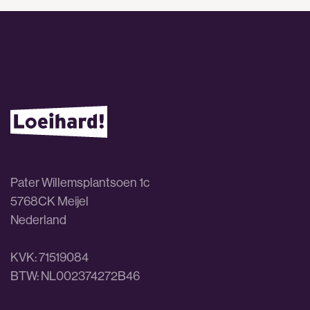
Pater Willemsplantsoen 1c
5768CK Meijel
Nederland
KVK: 71519084
BTW: NL002374272B46