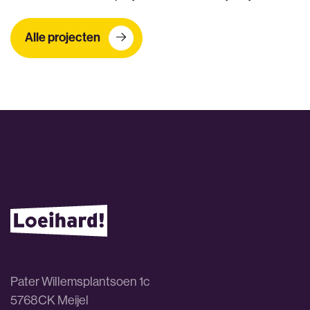
Alle projecten
Pater Willemsplantsoen 1c
5768CK Meijel